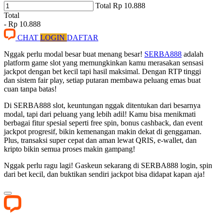
Total
Rp
10.888
Total
-
Rp
10.888
CHAT
LOGIN
DAFTAR
Nggak perlu modal besar buat menang besar!
SERBA888
adalah
platform game slot yang memungkinkan kamu merasakan sensasi
jackpot dengan bet kecil tapi hasil maksimal. Dengan RTP tinggi
dan sistem fair play, setiap putaran membawa peluang emas buat
cuan tanpa batas!
Di SERBA888 slot, keuntungan nggak ditentukan dari besarnya
modal, tapi dari peluang yang lebih adil! Kamu bisa menikmati
berbagai fitur spesial seperti free spin, bonus cashback, dan event
jackpot progresif, bikin kemenangan makin dekat di genggaman.
Plus, transaksi super cepat dan aman lewat QRIS, e-wallet, dan
kripto bikin semua proses makin gampang!
Nggak perlu ragu lagi! Gaskeun sekarang di SERBA888 login, spin
dari bet kecil, dan buktikan sendiri jackpot bisa didapat kapan aja!