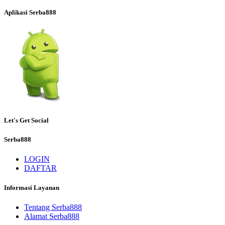
Aplikasi Serba888
Let's Get Social
Serba888
LOGIN
DAFTAR
Informasi Layanan
Tentang Serba888
Alamat Serba888